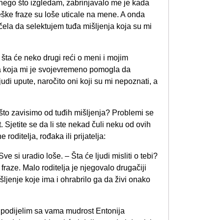
nego što izgledam, zabrinjavalo me je kada
eške fraze su loše uticale na mene. A onda
očela da selektujem tuđa mišljenja koja su mi
 šta će neko drugi reći o meni i mojim
a koja mi je svojevremeno pomogla da
di upute, naročito oni koji su mi nepoznati, a
ašto zavisimo od tuđih mišljenja? Problemi se
t. Sjetite se da li ste nekad čuli neku od ovih
roditelja, rođaka ili prijatelja:
ve si uradio loše. – Šta će ljudi misliti o tebi?
raze. Malo roditelja je njegovalo drugačiji
išljenje koje ima i ohrabrilo ga da živi onako
da podijelim sa vama mudrost Entonija