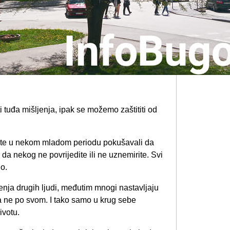
i tuđa mišljenja, ipak se možemo zaštititi od
o ste u nekom mladom periodu pokušavali da
 da nekog ne povrijedite ili ne uznemirite. Svi
no.
enja drugih ljudi, međutim mnogi nastavljaju
i“ a ne po svom. I tako samo u krug sebe
ivotu.