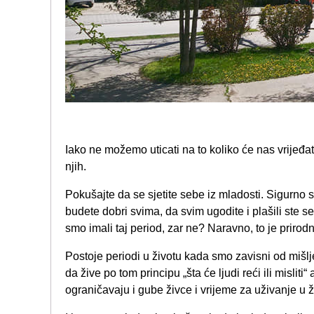
Iako ne možemo uticati na to koliko će nas vrijeđat
njih.
Pokušajte da se sjetite sebe iz mladosti. Sigurn
budete dobri svima, da svim ugodite i plašili ste se
smo imali taj period, zar ne? Naravno, to je prirod
Postoje periodi u životu kada smo zavisni od mišlj
da žive po tom principu „šta će ljudi reći ili mislit
ograničavaju i gube živce i vrijeme za uživanje u ž