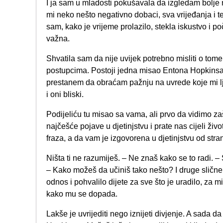
I ja sam u mladosti pokušavala da izgledam bolje 
mi neko nešto negativno dobaci, sva vrijeđanja i t
sam, kako je vrijeme prolazilo, stekla iskustvo i p
važna.
Shvatila sam da nije uvijek potrebno misliti o tome
postupcima. Postoji jedna misao Entona Hopkins
prestanem da obraćam pažnju na uvrede koje mi lju
i oni bliski.
Podijeliću tu misao sa vama, ali prvo da vidimo z
najčešće pojave u djetinjstvu i prate nas cijeli živo
fraza, a da vam je izgovorena u djetinjstvu od strane 
Ništa ti ne razumiješ. – Ne znaš kako se to radi. – S
– Kako možeš da učiniš tako nešto? I druge slične f
odnos i pohvalilo dijete za sve što je uradilo, za m
kako mu se dopada.
Lakše je uvrijediti nego iznijeti divjenje. A sada 