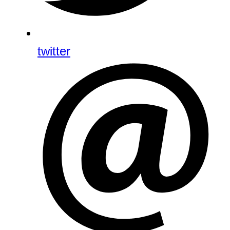
twitter