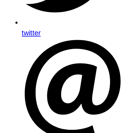
twitter