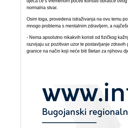
djeca će s vremenom početi koristiti obrasce ovog 
normalna stvar.
Osim toga, provedena istraživanja na ovu temu pok
mnogo problema s mentalnim zdravljem, a najčešć
- Nema apsolutno nikakvih koristi od fizičkog kažn
razvijaju uz pozitivan uzor te postavljanje zdravih 
granice na način koji neće biti štetan za njihovu 