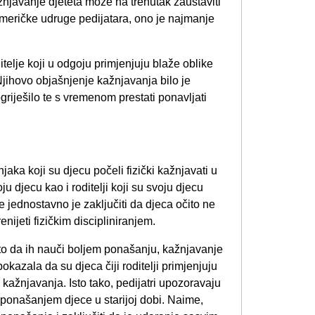
žnjavanje djeteta može na trenutak zaustaviti
Američke udruge pedijatara, ono je najmanje
ditelje koji u odgoju primjenjuju blaže oblike
Njihovo objašnjenje kažnjavanja bilo je
ogriješilo te s vremenom prestati ponavljati
njaka koji su djecu počeli fizički kažnjavati u
 djecu kao i roditelji koji su svoju djecu
e jednostavno je zaključiti da djeca očito ne
nijeti fizičkim discipliniranjem.
to da ih nauči boljem ponašanju, kažnjavanje
okazala da su djeca čiji roditelji primjenjuju
n kažnjavanja. Isto tako, pedijatri upozoravaju
 ponašanjem djece u starijoj dobi. Naime,