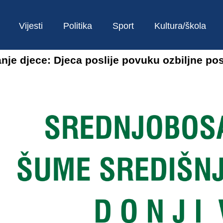
Vijesti
Politika
Sport
Kultura/škola
vanje djece: Djeca poslije povuku ozbiljne po