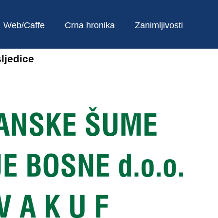
Web/Caffe
Crna hronika
Zanimljivosti
sljedice