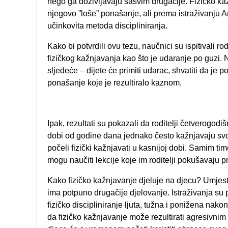
nego ga doživljavaju sasvim drugačije. Fizičko ka
njegovo ”loše” ponašanje, ali prema istraživanju 
učinkovita metoda discipliniranja.
Kako bi potvrdili ovu tezu, naučnici su ispitivali ro
fizičkog kažnjavanja kao što je udaranje po guzi. 
sljedeće – dijete će primiti udarac, shvatiti da je p
ponašanje koje je rezultiralo kaznom.
Ipak, rezultati su pokazali da roditelji četverogodiš
dobi od godine dana jednako često kažnjavaju svoju
počeli fizički kažnjavati u kasnijoj dobi. Samim tim
mogu naučiti lekcije koje im roditelji pokušavaju pre
Kako fizičko kažnjavanje djeluje na djecu? Umjes
ima potpuno drugačije djelovanje. Istraživanja su p
fizičko discipliniranje ljuta, tužna i ponižena nako
da fizičko kažnjavanje može rezultirati agresivnim