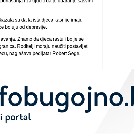
ponašanja i zaključiti da je udaranje sasvim
azala su da ta ista djeca kasnije imaju
e boluju od depresije.
javanja. Znamo da djeca rastu i bolje se
granica. Roditelji moraju naučiti postavljati
djecu, naglašava pedijatar Robert Sege.