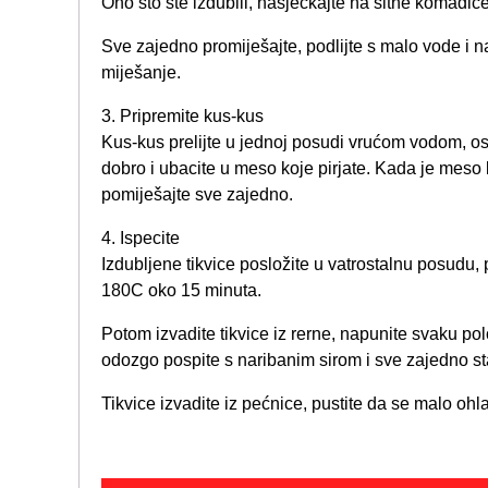
Ono što ste izdubili, nasjeckajte na sitne komadiće
Sve zajedno promiješajte, podlijte s malo vode i n
miješanje.
3. Pripremite kus-kus
Kus-kus prelijte u jednoj posudi vrućom vodom, osta
dobro i ubacite u meso koje pirjate. Kada je meso
pomiješajte sve zajedno.
4. Ispecite
Izdubljene tikvice posložite u vatrostalnu posudu, p
180C oko 15 minuta.
Potom izvadite tikvice iz rerne, napunite svaku p
odozgo pospite s naribanim sirom i sve zajedno st
Tikvice izvadite iz pećnice, pustite da se malo ohla