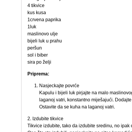
4 tikvice
kus kusa
1crvena paprika
1luk
maslinovo ulje
bijeli luk u prahu
peršun
sol i biber
sira po želji
Priprema:
Nasjeckajte povrće
Kapulu i bijeli luk pirjajte na malo maslinovog
laganoj vatri, konstantno miješajući. Dodajte
Ostavite da se kuha na laganoj vatri.
2. Izdubite tikvice
Tikvice izdubite, tako da izdubite sredinu, no ipak 