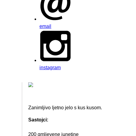
email
instagram
Zanimljivo ljetno jelo s kus kusom.
Sastojci:
200 gmljevene junetine