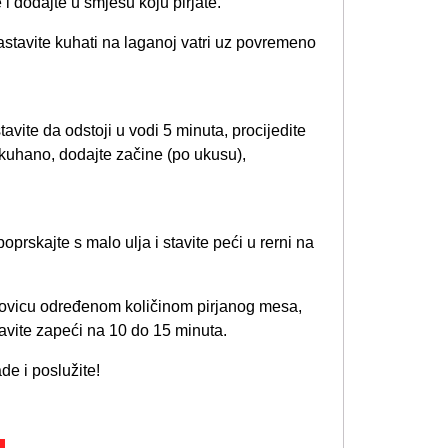
 i dodajte u smjesu koju pirjate.
astavite kuhati na laganoj vatri uz povremeno
vite da odstoji u vodi 5 minuta, procijedite
 kuhano, dodajte začine (po ukusu),
oprskajte s malo ulja i stavite peći u rerni na
olovicu određenom količinom pirjanog mesa,
avite zapeći na 10 do 15 minuta.
de i poslužite!