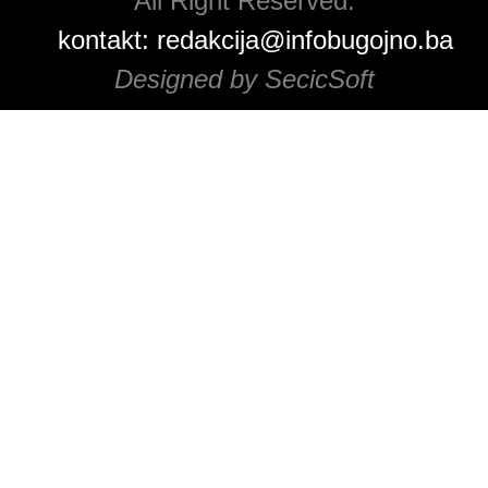
All Right Reserved.
kontakt:
redakcija@infobugojno.ba
Designed by SecicSoft