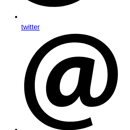
twitter