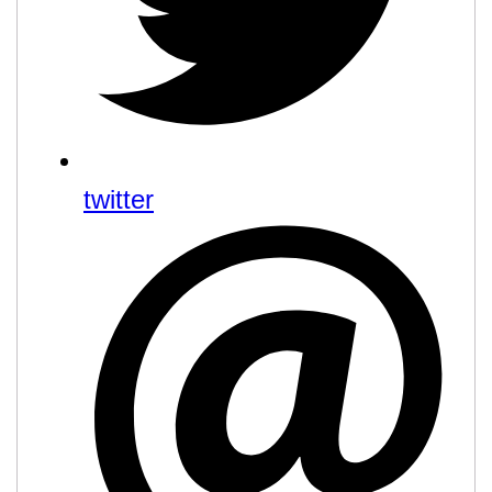
twitter