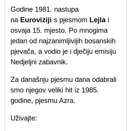
Godine 1981. nastupa
na
Euroviziji
s pjesmom
Lejla
i
osvaja 15. mjesto. Po mnogima
jedan od najzanimljivijih bosanskih
pjevača, a vodio je i dječiju emisiju
Nedjeljni zabavnik.
Za današnju pjesmu dana odabrali
smo njegov veliki hit iz 1985.
godine, pjesmu Azra.
Uživajte: