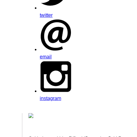
twitter
email
instagram