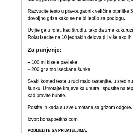
Razvucite testo u pravougaonik veličine otprilike 
dovoljno griza kako se ne bi lepilo za podlogu.
Uvijte ga u rolat, kao štrudlu, tako da zrna kukur
Rolat isecite na 10 jednakih delova (ili više ako ih
Za punjenje:
– 100 ml kisele pavlake
– 200 gr sitno iseckane šunke
Svaki komad testa u ruci malo rastanjite, u sredinu
šunku. Umotajte krajeve ka unutra i spustite na tep
kad pravite buhtle.
Postite ih kada su sve umotane sa grizom odgore. 
Izvor: bonappetitns.com
PODIJELITE SA PRIJATELJIMA: