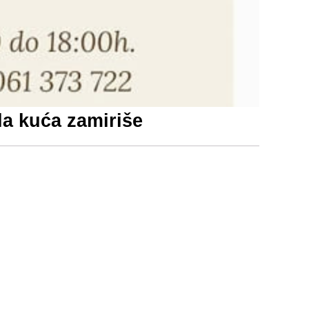
a kuća zamiriše