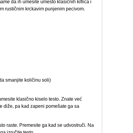
ame da ih umesite umesto klasičnih kiflica i
m rustičnim krckavim punjenim pecivom.
a smanjite količinu soli)
mesite klasično kiselo testo. Znate već
se diže, pa kad zapeni pomešate ga sa
sto raste. Premesite ga kad se udvostruči. Na
a izručite testo.