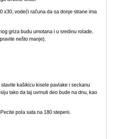
50 x30, vodeći računa da sa donje strane ima
uznog griza budu umotana i u sredinu rolade.
 pravite nešto manje).
 stavite kašikicu kisele pavlake i seckanu
siju tako da taj uvrnuti deo bude na dnu, kao
Pecite pola sata na 180 stepeni.