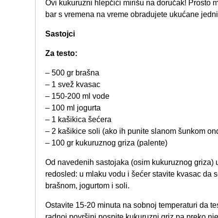
Ovi kukuruzni hlepčići mirišu na doručak! Prosto m
bar s vremena na vreme obradujete ukućane jedni
Sastojci
Za testo:
– 500 gr brašna
– 1 svež kvasac
– 150-200 ml vode
– 100 ml jogurta
– 1 kašikica šećera
– 2 kašikice soli (ako ih punite slanom šunkom ond
– 100 gr kukuruznog griza (palente)
Od navedenih sastojaka (osim kukuruznog griza) u
redosled: u mlaku vodu i šećer stavite kvasac da 
brašnom, jogurtom i soli.
Ostavite 15-20 minuta na sobnoj temperaturi da te
radnoj površini pospite kukuruzni griz pa preko njeg