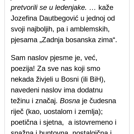
pretvorili se u ledenjake. …
kaže
Jozefina Dautbegović u jednoj od
svoji najboljih, pa i amblemskih,
pjesama „Zadnja bosanska zima“.
Sam naslov pjesme je, već,
poezija! Za sve nas koji smo
nekada živjeli u Bosni (ili BiH),
navedeni naslov ima dodatnu
težinu i značaj.
Bosna
je čudesna
riječ (kao, uostalom i zemlja);
poetična i sjetna, a istovremeno i
snažna i buntovna, nostalgična i