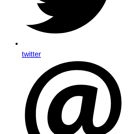
twitter