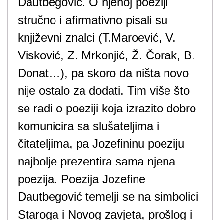
Dautbegović. O njenoj poeziji
stručno i afirmativno pisali su
književni znalci (T.Maroević, V.
Visković, Z. Mrkonjić, Ž. Čorak, B.
Donat…), pa skoro da ništa novo
nije ostalo za dodati. Tim više što
se radi o poeziji koja izrazito dobro
komunicira sa slušateljima i
čitateljima, pa Jozefininu poeziju
najbolje prezentira sama njena
poezija. Poezija Jozefine
Dautbegović temelji se na simbolici
Staroga i Novog zavjeta, prošlog i