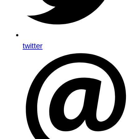
twitter