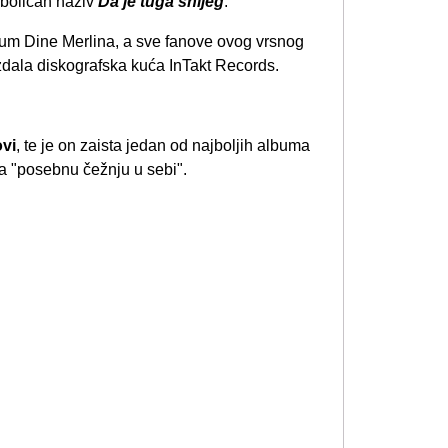
boličan naziv
Da je tuga snijeg
.
album Dine Merlina, a sve fanove ovog vrsnog
zdala diskografska kuća InTakt Records.
ovi
, te je on zaista jedan od najboljih albuma
la "posebnu čežnju u sebi".