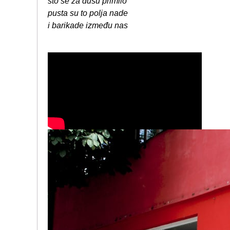
što se za dušu primilo
pusta su to polja nade
i barikade između nas