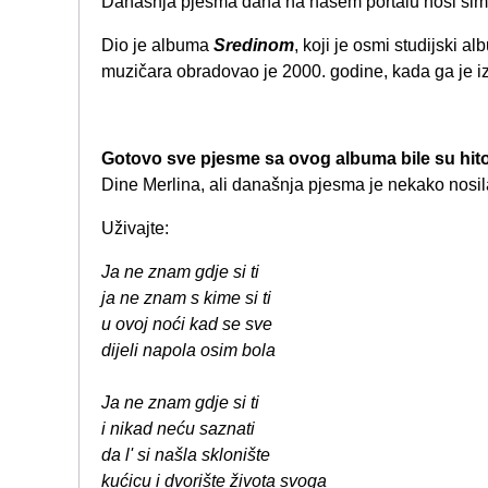
Današnja pjesma dana na našem portalu nosi sim
Dio je albuma
Sredinom
, koji je osmi studijski 
muzičara obradovao je 2000. godine, kada ga je i
Gotovo sve pjesme sa ovog albuma bile su hit
Dine Merlina, ali današnja pjesma je nekako nosi
Uživajte:
Ja ne znam gdje si ti
ja ne znam s kime si ti
u ovoj noći kad se sve
dijeli napola osim bola
Ja ne znam gdje si ti
i nikad neću saznati
da l' si našla sklonište
kućicu i dvorište života svoga