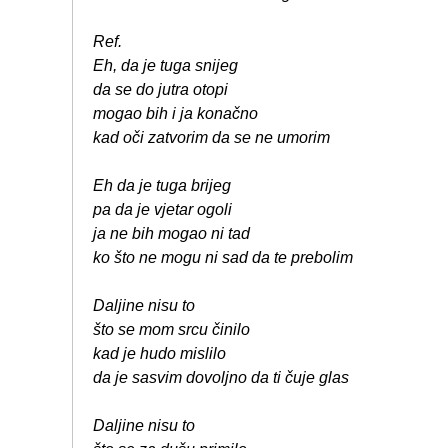
Ref.
Eh, da je tuga snijeg
da se do jutra otopi
mogao bih i ja konačno
kad oči zatvorim da se ne umorim
Eh da je tuga brijeg
pa da je vjetar ogoli
ja ne bih mogao ni tad
ko što ne mogu ni sad da te prebolim
Daljine nisu to
što se mom srcu činilo
kad je hudo mislilo
da je sasvim dovoljno da ti čuje glas
Daljine nisu to