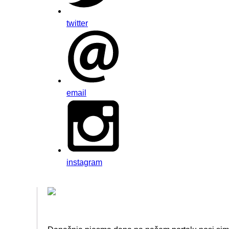
twitter
email
instagram