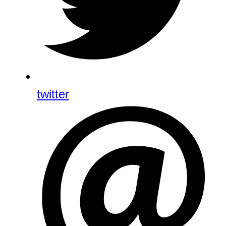
twitter