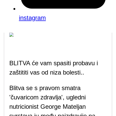
instagram
BLITVA će vam spasiti probavu i
zaštititi vas od niza bolesti..
Blitva se s pravom smatra
'čuvaricom zdravlja', ugledni
nutricionist George Mateljan
svrstava ju među najzdravije na