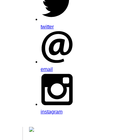
twitter
email
instagram