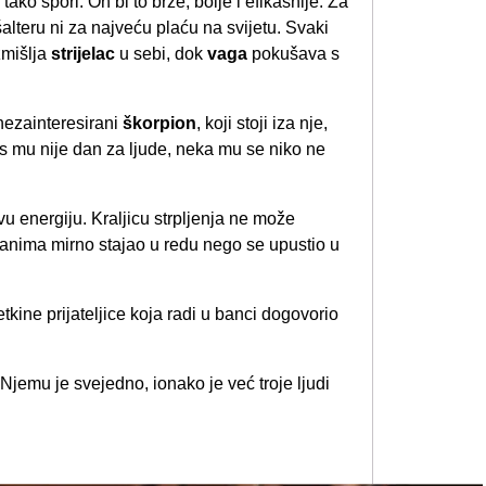
tako spori. On bi to brže, bolje i efikasnije. Za
 šalteru ni za najveću plaću na svijetu. Svaki
zmišlja
strijelac
u sebi, dok
vaga
pokušava s
 nezainteresirani
škorpion
, koji stoji iza nje,
s mu nije dan za ljude, neka mu se niko ne
vu energiju. Kraljicu strpljenja ne može
e danima mirno stajao u redu nego se upustio u
tkine prijateljice koja radi u banci dogovorio
jemu je svejedno, ionako je već troje ljudi