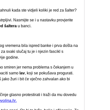
ahnuli kada ste vidjeli koliki je red za šalter?
pljivi. Nasmijte se i u nastavku provjerite
d šaltera
u banci.
nog vremena bila ispred banke i prva došla na
 za svaki slučaj tu je i njezin fascikl s
ije godine.
ano smiren jer nema problema s čekanjem u
zbaciti samo
lav
, koji se pokušava progurati.
jako žuri i bit će vječno zahvalan ako bi
činje glasno protestirati i traži da mu dovedu
voljna.hr
.