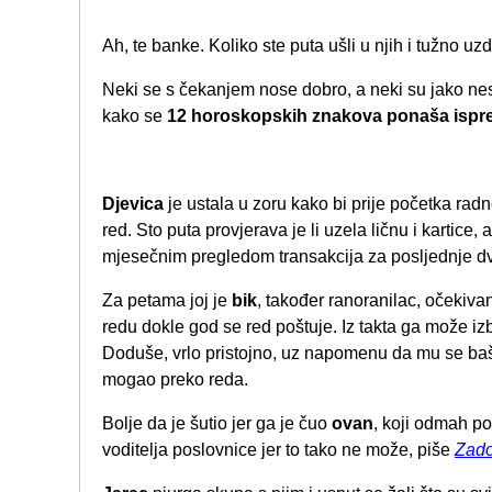
Ah, te banke. Koliko ste puta ušli u njih i tužno uzd
Neki se s čekanjem nose dobro, a neki su jako nestr
kako se
12 horoskopskih znakova ponaša ispre
Djevica
je ustala u zoru kako bi prije početka rad
red. Sto puta provjerava je li uzela ličnu i kartice, a
mjesečnim pregledom transakcija za posljednje dv
Za petama joj je
bik
, također ranoranilac, očekiv
redu dokle god se red poštuje. Iz takta ga može i
Doduše, vrlo pristojno, uz napomenu da mu se baš 
mogao preko reda.
Bolje da je šutio jer ga je čuo
ovan
, koji odmah po
voditelja poslovnice jer to tako ne može, piše
Zado