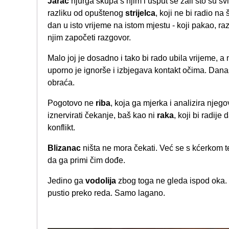
Jarac
njurga skupa s njim i usput se žali što su svi 
razliku od opuštenog
strijelca
, koji ne bi radio na
dan u isto vrijeme na istom mjestu - koji pakao, ra
njim započeti razgovor.
Malo joj je dosadno i tako bi rado ubila vrijeme, a
uporno je ignorše i izbjegava kontakt očima. Dana
obraća.
Pogotovo ne
riba
, koja ga mjerka i analizira njego
iznervirati čekanje, baš kao ni
raka
, koji bi radij
konflikt.
Blizanac
ništa ne mora čekati. Već se s kćerkom te
da ga primi čim dođe.
Jedino ga
vodolija
zbog toga ne gleda ispod oka. N
pustio preko reda. Samo lagano.