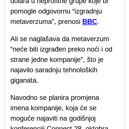
dolara u neprofitne grupe koje bi
pomogle odgovornu “izgradnju
metaverzuma”, prenosi
BBC
.
Ali se naglašava da metaverzum
“neće biti izgrađen preko noći i od
strane jedne kompanije”, što je
najavilo saradnju tehnoloških
giganata.
Navodno se planira promjena
imena kompanije, koja će se
moguće najaviti na godišnjoj
konferenciji Connect 28. oktobra –