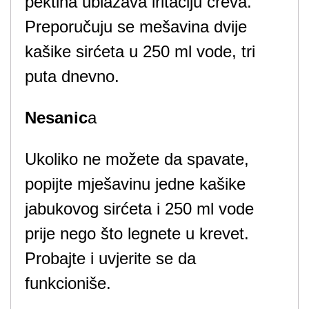
pektina ublažava iritaciju creva.
Preporučuju se mešavina dvije
kašike sirćeta u 250 ml vode, tri
puta dnevno.
Nesanic
a
Ukoliko ne možete da spavate,
popijte mješavinu jedne kašike
jabukovog sirćeta i 250 ml vode
prije nego što legnete u krevet.
Probajte i uvjerite se da
funkcioniše.