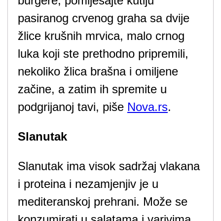
burgere, pomiješajte kutiju
pasiranog crvenog graha sa dvije
žlice krušnih mrvica, malo crnog
luka koji ste prethodno pripremili,
nekoliko žlica brašna i omiljene
začine, a zatim ih spremite u
podgrijanoj tavi, piše
Nova.rs
.
Slanutak
Slanutak ima visok sadržaj vlakana
i proteina i nezamjenjiv je u
mediteranskoj prehrani. Može se
konzumirati u salatama i varivima,