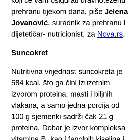
koji će vam osigurati uravnoteženu
prehranu tijekom dana, piše
Jelena
Jovanović
, suradnik za prehranu i
dijetetičar- nutricionist, za
Nova.rs
.
Suncokret
Nutritivna vrijednost suncokreta je
584 kcal, što ga čini izuzetnim
izvorom proteina, masti i biljnih
vlakana, a samo jedna porcija od
100 g sjemenki sadrži čak 21 g
proteina. Dobar je izvor kompleksa
vitamina B, kao i fenolnih kiselina i