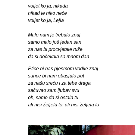
voljet ko ja, nikada
nikad te niko neće
voljet ko ja, Lejla
Malo nam je trebalo znaj
samo malo još jedan san
za nas bi procvjetale ruže
da si dočekala sa mnom dan
Ptice bi nas pjesmom vodile znaj
sunce bi nam obasjalo put
za našu sreću i za tebe draga
sačuvao sam ljubav svu
oh, samo da si ostala tu
ali nisi željela to, ali nisi željela to