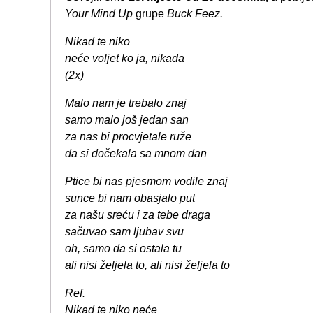
Your Mind Up
grupe
Buck Feez.
Nikad te niko
neće voljet ko ja, nikada
(2x)
Malo nam je trebalo znaj
samo malo još jedan san
za nas bi procvjetale ruže
da si dočekala sa mnom dan
Ptice bi nas pjesmom vodile znaj
sunce bi nam obasjalo put
za našu sreću i za tebe draga
sačuvao sam ljubav svu
oh, samo da si ostala tu
ali nisi željela to, ali nisi željela to
Ref.
Nikad te niko neće