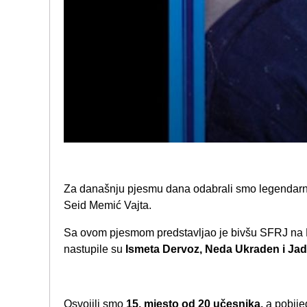
Za današnju pjesmu dana odabrali smo legendarnu
Seid Memić Vajta.
Sa ovom pjesmom predstavljao je bivšu SFRJ na E
nastupile su
Ismeta Dervoz, Neda Ukraden i Jad
Osvojili smo
15. mjesto od 20 učesnika,
a pobije