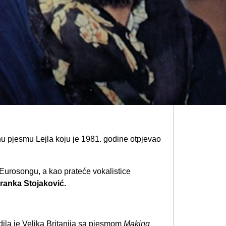
 pjesmu Lejla koju je 1981. godine otpjevao
urosongu, a kao prateće vokalistice
ranka Stojaković.
dila je Velika Britanija sa pjesmom
Making