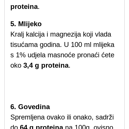
proteina
.
5. Mlijeko
Kralj kalcija i magnezija koji vlada
tisućama godina. U 100 ml mlijeka
s 1% udjela masnoće pronaći ćete
oko
3,4 g proteina
.
6. Govedina
Spremljena ovako ili onako, sadrži
do
64 g proteina
na 100g, ovisno