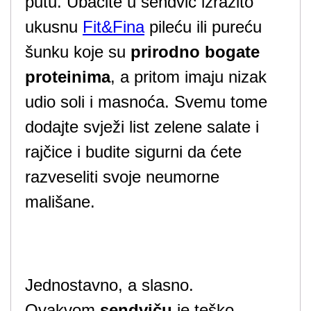
putu. Ubacite u sendvič izrazito
ukusnu
Fit&Fina
pileću ili pureću
šunku koje su
prirodno bogate
proteinima
, a pritom imaju nizak
udio soli i masnoća. Svemu tome
dodajte svježi list zelene salate i
rajčice i budite sigurni da ćete
razveseliti svoje neumorne
mališane.
Jednostavno, a slasno.
Ovakvom
sendviču
je teško