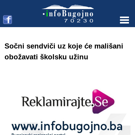
Menu
Sočni sendviči uz koje će mališani
obožavati školsku užinu