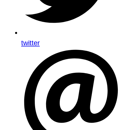
twitter