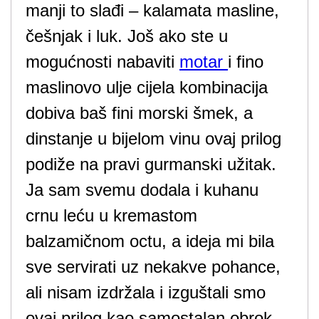
manji to slađi – kalamata masline,
češnjak i luk. Još ako ste u
mogućnosti nabaviti
motar
i fino
maslinovo ulje cijela kombinacija
dobiva baš fini morski šmek, a
dinstanje u bijelom vinu ovaj prilog
podiže na pravi gurmanski užitak.
Ja sam svemu dodala i kuhanu
crnu leću u kremastom
balzamičnom octu, a ideja mi bila
sve servirati uz nekakve pohance,
ali nisam izdržala i izguštali smo
ovaj prilog kao samostalan obrok.