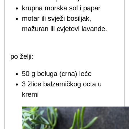
krupna morska sol i papar
motar ili svježi bosiljak,
mažuran ili cvjetovi lavande.
po želji:
50 g beluga (crna) leće
3 žlice balzamičkog octa u
kremi