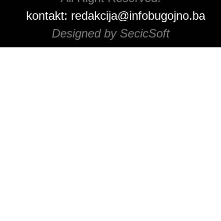
kontakt:
redakcija@infobugojno.ba
Designed by SecicSoft