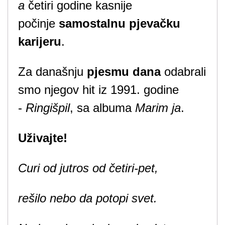
a
četiri godine kasnije
počinje
samostalnu pjevačku
karijeru
.
Za današnju
pjesmu dana
odabrali
smo njegov hit iz 1991. godine
-
Ringišpil
, sa albuma
Marim ja
.
Uživajte!
Curi od jutros od četiri-pet,
rešilo nebo da potopi svet.