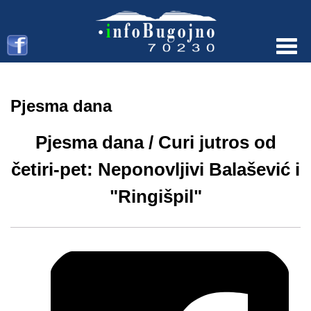
Menu
Pjesma dana
Pjesma dana / Curi jutros od
četiri-pet: Neponovljivi Balašević i
"Ringišpil"