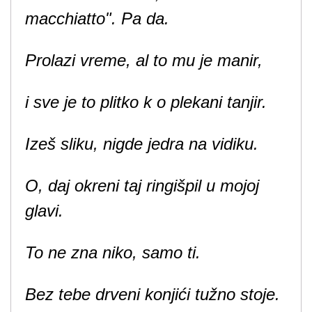
macchiatto". Pa da.
Prolazi vreme, al to mu je manir,
i sve je to plitko k o plekani tanjir.
Izeš sliku, nigde jedra na vidiku.
O, daj okreni taj ringišpil u mojoj
glavi.
To ne zna niko, samo ti.
Bez tebe drveni konjići tužno stoje.