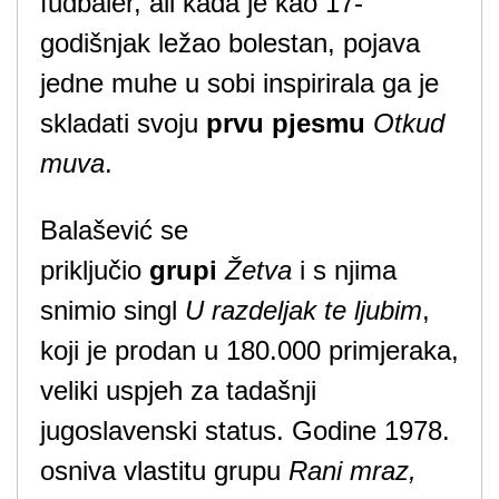
fudbaler, ali kada je kao 17-
godišnjak ležao bolestan, pojava
jedne muhe u sobi inspirirala ga je
skladati svoju
prvu pjesmu
Otkud
muva
.
Balašević se
priključio
grupi
Žetva
i s njima
snimio singl
U razdeljak te ljubim
,
koji je prodan u 180.000 primjeraka,
veliki uspjeh za tadašnji
jugoslavenski status. Godine 1978.
osniva vlastitu grupu
Rani mraz,