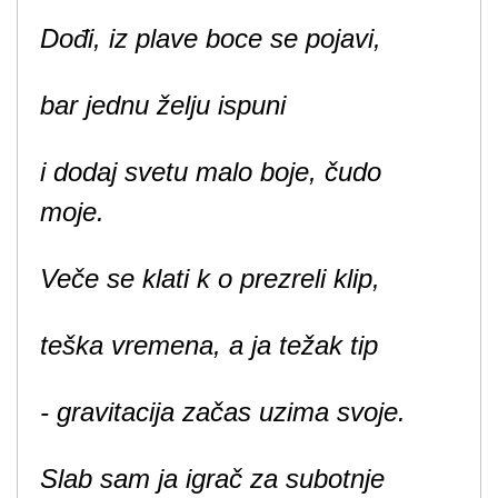
Dođi, iz plave boce se pojavi,
bar jednu želju ispuni
i dodaj svetu malo boje, čudo
moje.
Veče se klati k o prezreli klip,
teška vremena, a ja težak tip
- gravitacija začas uzima svoje.
Slab sam ja igrač za subotnje