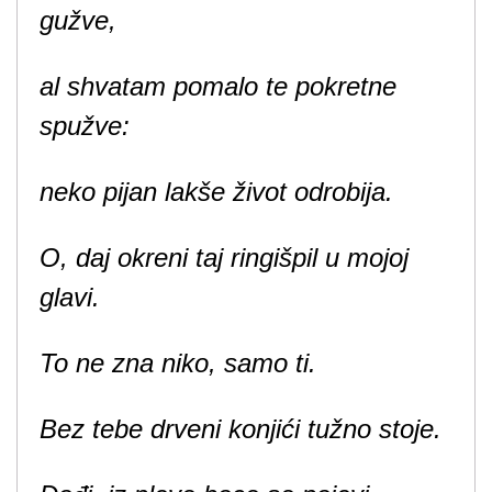
gužve,
al shvatam pomalo te pokretne
spužve:
neko pijan lakše život odrobija.
O, daj okreni taj ringišpil u mojoj
glavi.
To ne zna niko, samo ti.
Bez tebe drveni konjići tužno stoje.