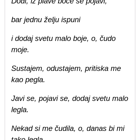
Dođi, iz plave boce se pojavi,
bar jednu želju ispuni
i dodaj svetu malo boje, o, čudo
moje.
Sustajem, odustajem, pritiska me
kao pegla.
Javi se, pojavi se, dodaj svetu malo
legla.
Nekad si me čudila, o, danas bi mi
tako legla.