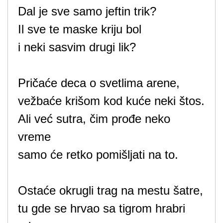
Dal je sve samo jeftin trik?
Il sve te maske kriju bol
i neki sasvim drugi lik?
Pričaće deca o svetlima arene,
vežbaće krišom kod kuće neki štos.
Ali već sutra, čim prođe neko
vreme
samo će retko pomišljati na to.
Ostaće okrugli trag na mestu šatre,
tu gde se hrvao sa tigrom hrabri