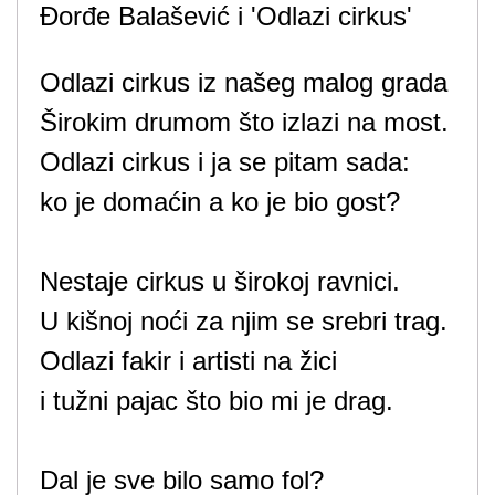
Đorđe Balašević i 'Odlazi cirkus'
Odlazi cirkus iz našeg malog grada
Širokim drumom što izlazi na most.
Odlazi cirkus i ja se pitam sada:
ko je domaćin a ko je bio gost?
Nestaje cirkus u širokoj ravnici.
U kišnoj noći za njim se srebri trag.
Odlazi fakir i artisti na žici
i tužni pajac što bio mi je drag.
Dal je sve bilo samo fol?