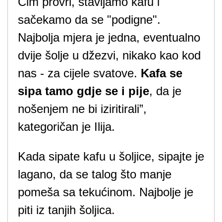
Čim provri, stavljamo kafu i
sačekamo da se "podigne".
Najbolja mjera je jedna, eventualno
dvije šolje u džezvi, nikako kao kod
nas - za cijele svatove.
Kafa se
sipa tamo gdje se i pije
, da je
nošenjem ne bi iziritirali”,
kategoričan je Ilija.
Kada sipate kafu u šoljice, sipajte je
lagano, da se talog što manje
pomeša sa tekućinom. Najbolje je
piti iz tanjih šoljica.