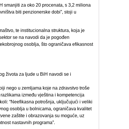
H smanjiti za oko 20 procenata, s 3,2 miliona
ništva biti penzionerske dobi”, stoji u
tvo, te institucionalna struktura, koja je
 sektor se na navodi da je pogođen
ekobrojnog osoblja, što ograničava efikasnost
 života za ljude u BiH navodi se i
biji nego u zemljama koje na zdravstvo troše
m razlikama između vještina i kompetencija
koli: “Neefikasna potrošnja, uključujući i veliki
vnog osoblja u bolnicama, ograničava kvalitet
tvene zaštite i obrazovanja su moguće, uz
antnost nastavnih programa”.