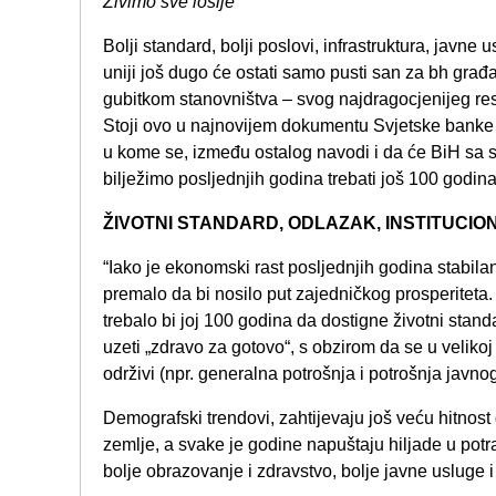
Živimo sve lošije
Bolji standard, bolji poslovi, infrastruktura, javne 
uniji još dugo će ostati samo pusti san za bh građ
gubitkom stanovništva – svog najdragocjenijeg re
Stoji ovo u najnovijem dokumentu Svjetske banke 
u kome se, između ostalog navodi i da će BiH s
bilježimo posljednjih godina trebati još 100 godi
ŽIVOTNI STANDARD, ODLAZAK, INSTITUCI
“Iako je ekonomski rast posljednjih godina stabilan
premalo da bi nosilo put zajedničkog prosperiteta. A
trebalo bi joj 100 godina da dostigne životni stan
uzeti „zdravo za gotovo“, s obzirom da se u velikoj
održivi (npr. generalna potrošnja i potrošnja javn
Demografski trendovi, zahtijevaju još veću hitnost d
zemlje, a svake je godine napuštaju hiljade u potra
bolje obrazovanje i zdravstvo, bolje javne usluge i 