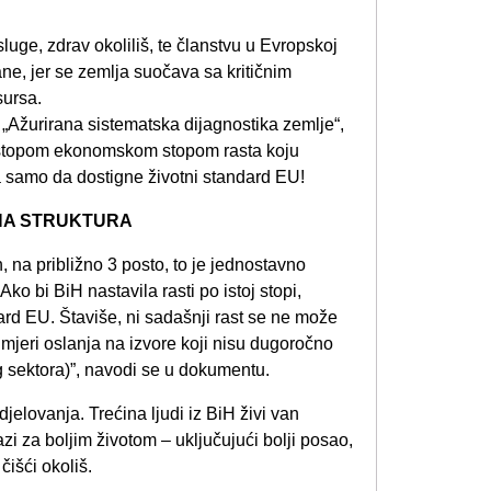
usluge, zdrav okoliliš, te članstvu u Evropskoj
ane, jer se zemlja suočava sa kritičnim
sursa.
„Ažurirana sistematska dijagnostika zemlje“,
a stopom ekonomskom stopom rasta koju
na samo da dostigne životni standard EU!
ONA STRUKTURA
, na približno 3 posto, to je jednostavno
ko bi BiH nastavila rasti po istoj stopi,
dard EU. Štaviše, ni sadašnji rast se ne može
 mjeri oslanja na izvore koji nisu dugoročno
og sektora)”, navodi se u dokumentu.
jelovanja. Trećina ljudi iz BiH živi van
zi za boljim životom – uključujući bolji posao,
čišći okoliš.