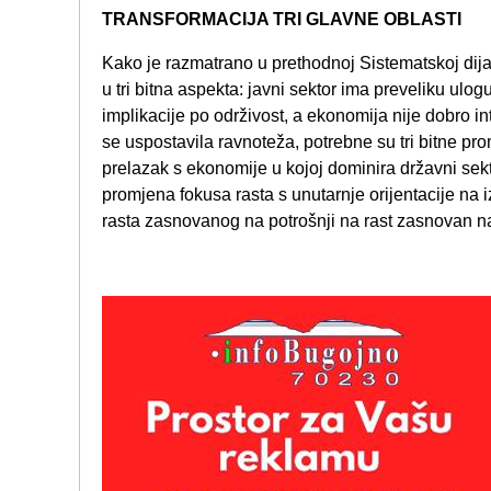
TRANSFORMACIJA TRI GLAVNE OBLASTI
Kako je razmatrano u prethodnoj Sistematskoj dija
u tri bitna aspekta: javni sektor ima preveliku ulog
implikacije po održivost, a ekonomija nije dobro int
se uspostavila ravnoteža, potrebne su tri bitne pr
prelazak s ekonomije u kojoj dominira državni se
promjena fokusa rasta s unutarnje orijentacije na 
rasta zasnovanog na potrošnji na rast zasnovan n