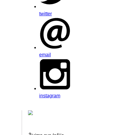
twitter
email
instagram