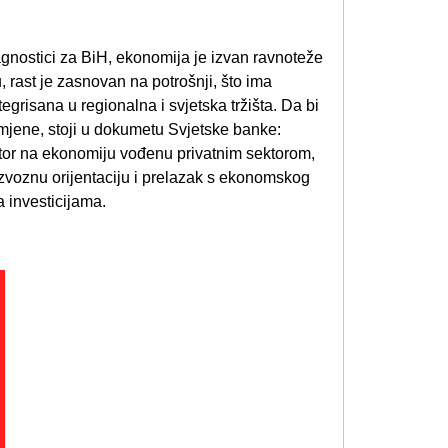
gnostici za BiH, ekonomija je izvan ravnoteže
u, rast je zasnovan na potrošnji, što ima
egrisana u regionalna i svjetska tržišta. Da bi
omjene, stoji u dokumetu Svjetske banke:
ktor na ekonomiju vođenu privatnim sektorom,
izvoznu orijentaciju i prelazak s ekonomskog
a investicijama.