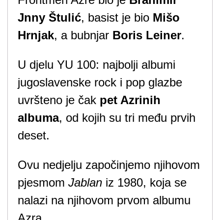
Jnny Štulić
, basist je bio
Mišo
Hrnjak
, a bubnjar
Boris Leiner
.
U djelu YU 100: najbolji albumi
jugoslavenske rock i pop glazbe
uvršteno je čak
pet Azrinih
albuma
, od kojih su tri među prvih
deset.
Ovu nedjelju započinjemo njihovom
pjesmom
Jablan
iz 1980, koja se
nalazi na njihovom prvom albumu
Azra.