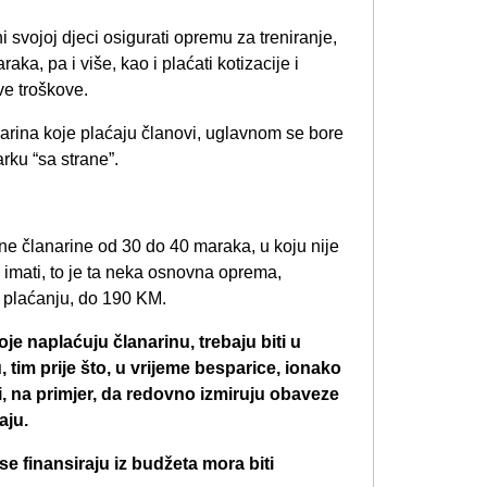
i svojoj djeci osigurati opremu za treniranje,
ka, pa i više, kao i plaćati kotizacije i
ve troškove.
narina koje plaćaju članovi, uglavnom se bore
arku “sa strane”.
e članarine od 30 do 40 maraka, u koju nije
u imati, to je ta neka osnovna oprema,
a plaćanju, do 190 KM.
oje naplaćuju članarinu, trebaju biti u
, tim prije što, u vrijeme besparice, ionako
i, na primjer, da redovno izmiruju obaveze
aju.
se finansiraju iz budžeta mora biti