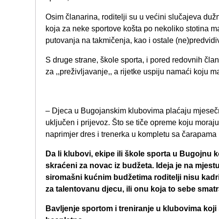
Osim članarina, roditelji su u većini slučajeva dužn
koja za neke sportove košta po nekoliko stotina mara
putovanja na takmičenja, kao i ostale (ne)predvidi
S druge strane, škole sporta, i pored redovnih čla
za ,,preživljavanje,, a rijetke uspiju namaći koju m
– Djeca u Bugojanskim klubovima plaćaju mjesečn
uključen i prijevoz. Što se tiče opreme koju moraj
naprimjer dres i trenerka u kompletu sa čarapam
Da li klubovi, ekipe ili škole sporta u Bugojnu k
skraćeni za novac iz budžeta. Ideja je na mjestu
siromašni kućnim budžetima roditelji nisu kadr
za talentovanu djecu, ili onu koja to sebe smatr
Bavljenje sportom i treniranje u klubovima koji 