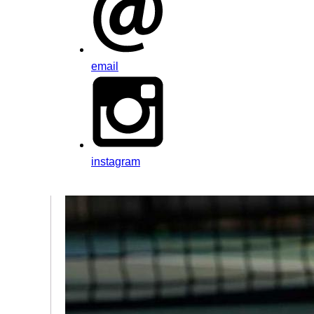
email
instagram