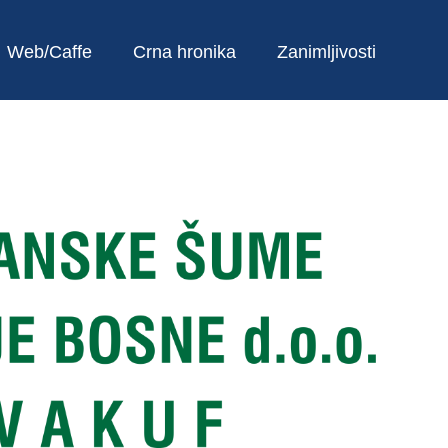
Web/Caffe
Crna hronika
Zanimljivosti