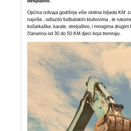
besplatno.
Općina izdvaja godišnje više
stotina hiljada KM
za
najviše , odlazilo fudbalskim klubovima , te rukom
košarkaške, karate, streljaštvo, i mnogima drugi
članarina od 30 do 50 KM djeci koja treniraju.