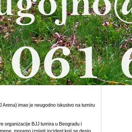
J Arena) imao je neugodno iskustvo na turniru
e organizacije BJJ turnira u Beogradu i
ene, moramo iznijeti incident koji se desio