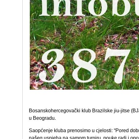
Bosanskohercegovački klub Brazilske jiu-jitse (BJ
u Beogradu.
Saopćenje kluba prenosimo u cjelosti: “Pored dobr
našeg uspjeha na samom turniru, pouke radi i opom