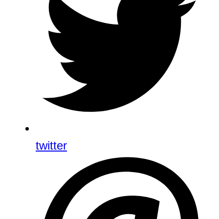
twitter