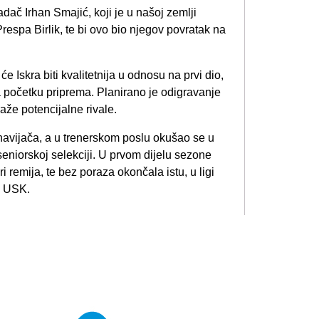
dač Irhan Smajić, koji je u našoj zemlji
espa Birlik, te bi ovo bio njegov povratak na
Iskra biti kvalitetnija u odnosu na prvi dio,
 početku priprema. Planirano je odigravanje
raže potencijalne rivale.
navijača, a u trenerskom poslu okušao se u
seniorskoj selekciji. U prvom dijelu sezone
i remija, te bez poraza okončala istu, u ligi
S USK.