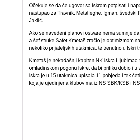
Očekuje se da će ugovor sa Iskrom potpisati i napa
nastupao za Travnik, Metalleghe, Igman, švedski Pr
Jaklić.
Ako se navedeni planovi ostvare nema sumnje da će 
a šef struke Safet Kmetaš zračio je optimizmom na
nekoliko prijateljskih utakmica, te trenutno u Iskri t
Kmetaš je nekadašnji kapiten NK Iskra i ljubimac 
omladinskom pogonu Iskre, da bi priliku dobio i u 
Iskra je u 15 utakmica upisala 11 pobjeda i tek četir
koja je ujedinjena klubovima iz NS SBK/KSB i N