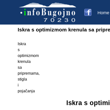
Home
Iskra s optimizmom krenula sa pripr
Iskra
s
optimizmom
krenula
sa
pripremama,
stigla
i
pojačanja
Iskra s optim