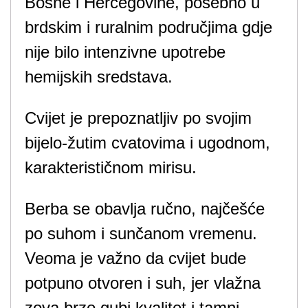
Bosne i Hercegovine, posebno u
brdskim i ruralnim područjima gdje
nije bilo intenzivne upotrebe
hemijskih sredstava.
Cvijet je prepoznatljiv po svojim
bijelo-žutim cvatovima i ugodnom,
karakterističnom mirisu.
Berba se obavlja ručno, najčešće
po suhom i sunčanom vremenu.
Veoma je važno da cvijet bude
potpuno otvoren i suh, jer vlažna
zova brzo gubi kvalitet i tamni