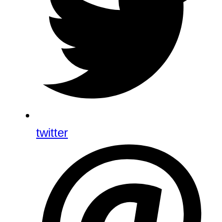
twitter