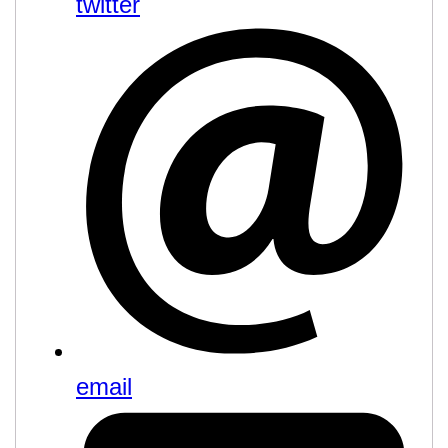
twitter
email