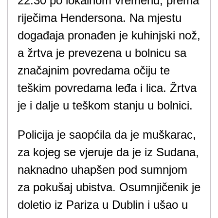
22:30 po lokalnom vremenu, prema
riječima Hendersona. Na mjestu
događaja pronađen je kuhinjski nož,
a žrtva je prevezena u bolnicu sa
značajnim povredama očiju te
teškim povredama leđa i lica. Žrtva
je i dalje u teškom stanju u bolnici.
Policija je saopćila da je muškarac,
za kojeg se vjeruje da je iz Sudana,
naknadno uhapšen pod sumnjom
za pokušaj ubistva. Osumnjičenik je
doletio iz Pariza u Dublin i ušao u