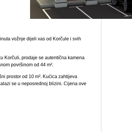
nuta vožnje dijeli vas od Korčule i svih
oku Korčuli, prodaje se autentična kamena
isnom površinom od 44 m².
šni prostor od 10 m². Kućica zahtijeva
 nalazi se u neposrednoj blizini. Cijena ove