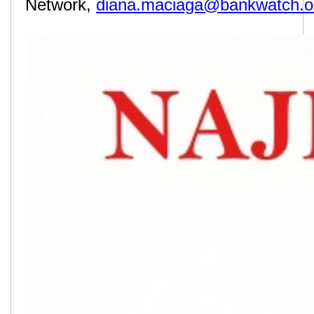
Network,
diana.maciaga@bankwatch.o