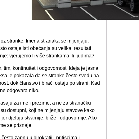
roz stranke. Imena stranaka se mijenjaju,
to ostaje isti obećanja su velika, rezultati
je: vjerujemo li više strankama ili ljudima?
 tim, kontinuitet i odgovornost. Ideja je jasna
aksa je pokazala da se stranke često svedu na
nost, dok članstvo i birači ostaju po strani. Kad
u ne odgovara niko.
lasaju za ime i prezime, a ne za stranačku
i su dostupni, koji ne mijenjaju stavove kako
jer djeluju stvarnije, bliže i odgovornije. Ako
me se priznaje.
 često zapnu u birokratiji, pritiscima i