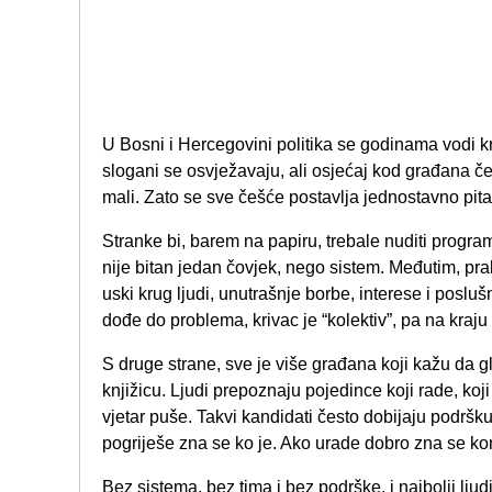
U Bosni i Hercegovini politika se godinama vodi k
slogani se osvježavaju, ali osjećaj kod građana čes
mali. Zato se sve češće postavlja jednostavno pitan
Stranke bi, barem na papiru, trebale nuditi program,
nije bitan jedan čovjek, nego sistem. Međutim, pr
uski krug ljudi, unutrašnje borbe, interese i posluš
dođe do problema, krivac je “kolektiv”, pa na kraj
S druge strane, sve je više građana koji kažu da g
knjižicu. Ljudi prepoznaju pojedince koji rade, koj
vjetar puše. Takvi kandidati često dobijaju podršku 
pogriješe zna se ko je. Ako urade dobro zna se ko
Bez sistema, bez tima i bez podrške, i najbolji ljudi