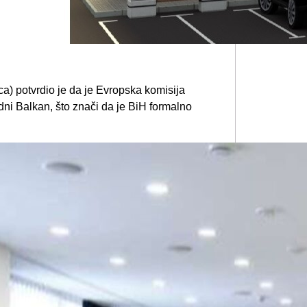
a) potvrdio je da je Evropska komisija
dni Balkan, što znači da je BiH formalno