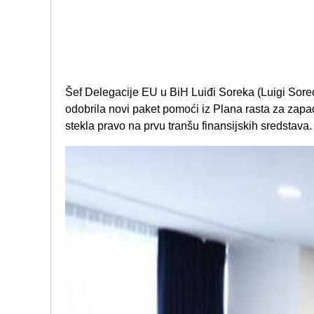
Šef Delegacije EU u BiH Luiđi Soreka (Luigi Sorec
odobrila novi paket pomoći iz Plana rasta za zapa
stekla pravo na prvu tranšu finansijskih sredstava.