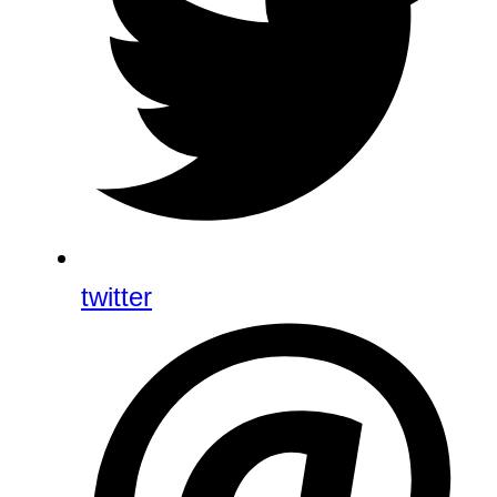
twitter