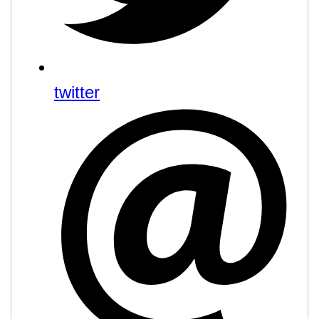
twitter