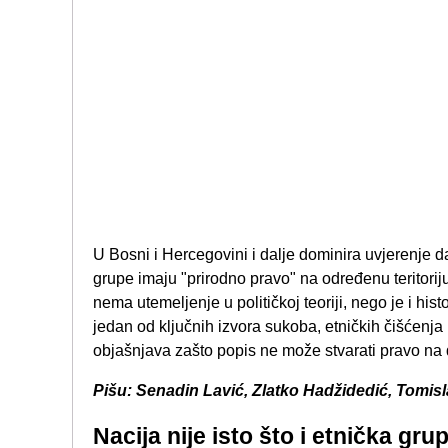
U Bosni i Hercegovini i dalje dominira uvjerenje d
grupe imaju "prirodno pravo" na određenu teritorij
nema utemeljenje u političkoj teoriji, nego je i hi
jedan od ključnih izvora sukoba, etničkih čišćenja 
objašnjava zašto popis ne može stvarati pravo na d
Pišu: Senadin Lavić, Zlatko Hadžidedić, Tomisl
Nacija nije isto što i etnička gru