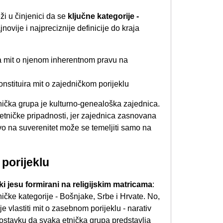
i u činjenici da se
ključne kategorije -
jnovije i najpreciznije definicije do kraja
ra mit o njenom inherentnom pravu na
nstituira mit o zajedničkom porijeklu
etnička grupa je kulturno-genealoška zajednica.
 etničke pripadnosti, jer zajednica zasnovana
ravo na suverenitet može se temeljiti samo na
 porijeklu
ski jesu formirani na religijskim matricama
:
tničke kategorije - Bošnjake, Srbe i Hrvate. No,
je vlastiti mit o zasebnom porijeklu - narativ
tpostavku da svaka etnička grupa predstavlja