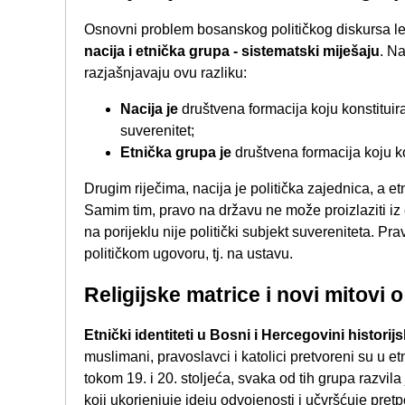
Osnovni problem bosanskog političkog diskursa lež
nacija i etnička grupa - sistematski miješaju
. Na
razjašnjavaju ovu razliku:
Nacija je
društvena formacija koju konstitui
suverenitet;
Etnička grupa je
društvena formacija koju ko
Drugim riječima, nacija je politička zajednica, a 
Samim tim, pravo na državu ne može proizlaziti iz
na porijeklu nije politički subjekt suvereniteta. P
političkom ugovoru, tj. na ustavu.
Religijske matrice i novi mitovi o
Etnički identiteti u Bosni i Hercegovini historij
muslimani, pravoslavci i katolici pretvoreni su u e
tokom 19. i 20. stoljeća, svaka od tih grupa razvila 
koji ukorjenjuje ideju odvojenosti i učvršćuje pre