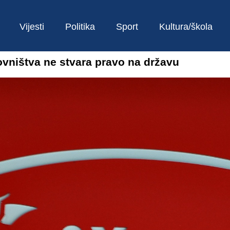
Vijesti
Politika
Sport
Kultura/škola
ovništva ne stvara pravo na državu