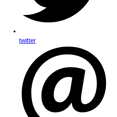
twitter