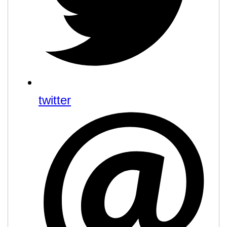
twitter