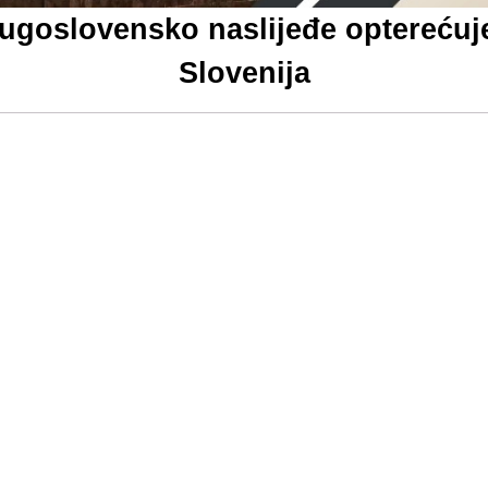
goslovensko naslijeđe opterećuje 
Slovenija