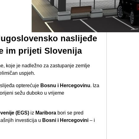
ugoslovensko naslijeđe
 im prijeti Slovenija
e, koje je nadležno za zastupanje zemlje
limičan uspjeh.
slijeđa opterećuje
Bosnu i Hercegovinu
. Iza
korijeni sežu duboko u vrijeme
venije (EGS)
iz
Maribora
bori se pred
šnjih investicija u
Bosni i Hercegovini
– i