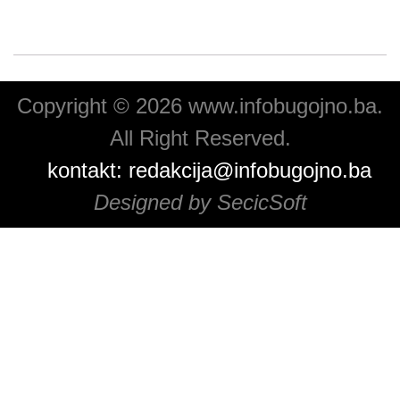
Copyright © 2026 www.infobugojno.ba.
All Right Reserved.
kontakt:
redakcija@infobugojno.ba
Designed by SecicSoft