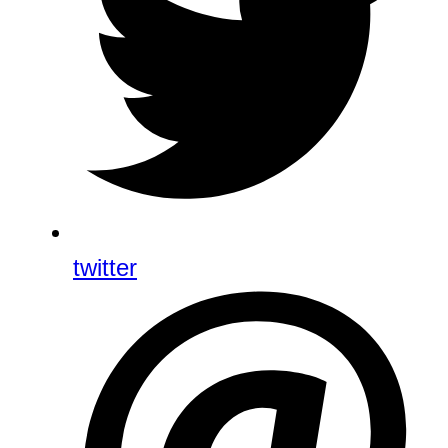
twitter