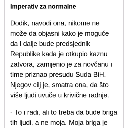
Imperativ za normalne
Dodik, navodi ona, nikome ne
može da objasni kako je moguće
da i dalje bude predsjednik
Republike kada je otkupio kaznu
zatvora, zamijenio je za novčanu i
time priznao presudu Suda BiH.
Njegov cilj je, smatra ona, da što
više ljudi uvuče u krivične radnje.
- To i radi, ali to treba da bude briga
tih ljudi, a ne moja. Moja briga je