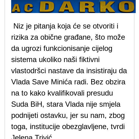
Niz je pitanja koja će se otvoriti i
rizika za obične građane, što može
da ugrozi funkcionisanje cijelog
sistema ukoliko naši fiktivni
vlastodršci nastave da insistiraju da
Vlada Save Minića radi. Bez obzira
na to kako kvalifikovali presudu
Suda BiH, stara Vlada nije smjela
podnijeti ostavku, jer su nam, zbog
toga, institucije obezglavljene, tvrdi
Jelena Trivić.