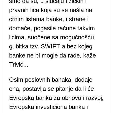
smo da su, u slučaju fizičkih i
pravnih lica koja su se našla na
crnim listama banke, i strane i
domaće, pogasile račune takvim
licima, suočene sa mogućnošću
gubitka tzv. SWIFT-a bez kojeg
banke ne bi mogle da rade, kaže
Trivić...
Osim poslovnih banaka, dodaje
ona, postavlja se pitanje da li će
Evropska banka za obnovu i razvoj,
Evropska investiciona banka i