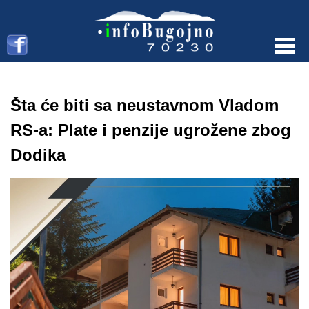
Menu
Šta će biti sa neustavnom Vladom
RS-a: Plate i penzije ugrožene zbog
Dodika