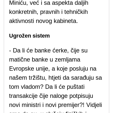
Miniću, već i sa aspekta daljih
konkretnih, pravnih i tehničkih
aktivnosti novog kabineta.
Ugrožen sistem
- Da li će banke ćerke, čije su
matične banke u zemljama
Evropske unije, a koje posluju na
našem tržištu, htjeti da sarađuju sa
tom vladom? Da li će puštati
transakcije čije naloge potpisuju
novi ministri i novi premijer?! Vidjeli