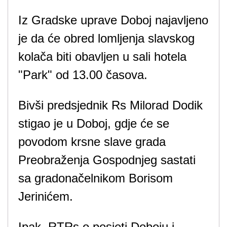
Iz Gradske uprave Doboj najavljeno
je da će obred lomljenja slavskog
kolača biti obavljen u sali hotela
"Park" od 13.00 časova.
Bivši predsjednik Rs Milorad Dodik
stigao je u Doboj, gdje će se
povodom krsne slave grada
Preobraženja Gospodnjeg sastati
sa gradonačelnikom Borisom
Јerinićem.
Ipak, RTRs o posjeti Doboju i