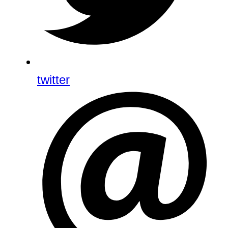
twitter