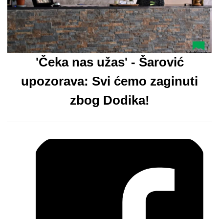
'Čeka nas užas' - Šarović
upozorava: Svi ćemo zaginuti
zbog Dodika!