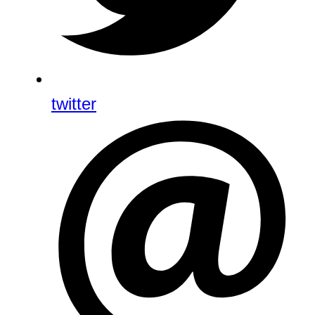
twitter