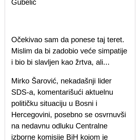
Očekivao sam da ponese taj teret.
Mislim da bi zadobio veće simpatije
i bio bi slavljen kao žrtva, ali...
Mirko Šarović, nekadašnji lider
SDS-a, komentarišući aktuelnu
političku situaciju u Bosni i
Hercegovini, posebno se osvrnuvši
na nedavnu odluku Centralne
izborne komisije BiH kojom je