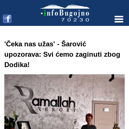
Menu
'Čeka nas užas' - Šarović
upozorava: Svi ćemo zaginuti zbog
Dodika!