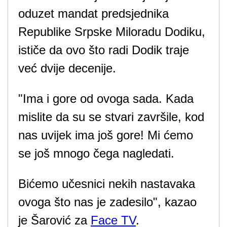
oduzet mandat predsjednika
Republike Srpske Miloradu Dodiku,
ističe da ovo što radi Dodik traje
već dvije decenije.
"Ima i gore od ovoga sada. Kada
mislite da su se stvari završile, kod
nas uvijek ima još gore! Mi ćemo
se još mnogo čega nagledati.
Bićemo učesnici nekih nastavaka
ovoga što nas je zadesilo", kazao
je Šarović za
Face TV
.