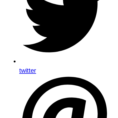
twitter