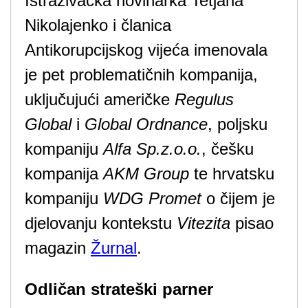
Istraživačka novinarka Tetjana
Nikolajenko i članica
Antikorupcijskog vijeća imenovala
je pet problematičnih kompanija,
uključujući američke
Regulus
Global
i
Global Ordnance
, poljsku
kompaniju
Alfa Sp.z.o.o.
, češku
kompanija
AKM Group
te hrvatsku
kompaniju
WDG Promet
o čijem je
djelovanju kontekstu
Vitezita
pisao
magazin
Žurnal
.
Odličan strateški parner