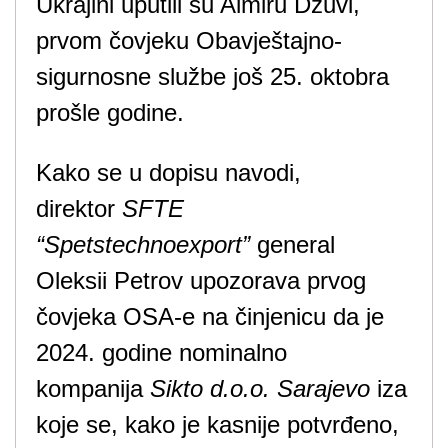
Ukrajini uputili su Almiru Džuvi,
prvom čovjeku Obavještajno-
sigurnosne službe još 25. oktobra
prošle godine.
Kako se u dopisu navodi,
direktor
SFTE
“Spetstechnoexport”
general
Oleksii Petrov upozorava prvog
čovjeka OSA-e na činjenicu da je
2024. godine nominalno
kompanija
Sikto d.o.o. Sarajevo
iza
koje se, kako je kasnije potvrđeno,