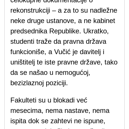
rekonstrukciji – a za to su nadležne
neke druge ustanove, a ne kabinet
predsednika Republike. Ukratko,
studenti traže da pravna država
funkcioniše, a Vučić je davitelj i
uništitelj te iste pravne države, tako
da se našao u nemogućoj,
bezizlaznoj poziciji.
Fakulteti su u blokadi već
mesecima, nema nastave, nema
ispita dok se zahtevi ne ispune,