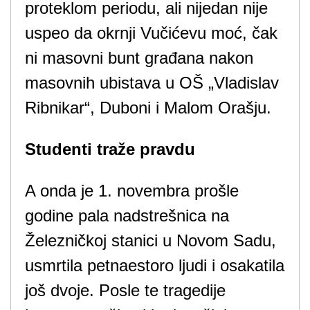
proteklom periodu, ali nijedan nije
uspeo da okrnji Vučićevu moć, čak
ni masovni bunt građana nakon
masovnih ubistava u OŠ „Vladislav
Ribnikar“, Duboni i Malom Orašju.
Studenti traže pravdu
A onda je 1. novembra prošle
godine pala nadstrešnica na
Železničkoj stanici u Novom Sadu,
usmrtila petnaestoro ljudi i osakatila
još dvoje. Posle te tragedije