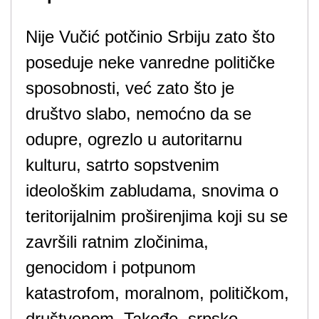
Nije Vučić potčinio Srbiju zato što
poseduje neke vanredne političke
sposobnosti, već zato što je
društvo slabo, nemoćno da se
odupre, ogrezlo u autoritarnu
kulturu, satrto sopstvenim
ideološkim zabludama, snovima o
teritorijalnim proširenjima koji su se
završili ratnim zločinima,
genocidom i potpunom
katastrofom, moralnom, političkom,
društvenom. Takođe, srpsko