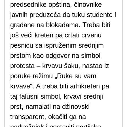
predsednike opština, činovnike
javnih preduzeća da tuku studente i
građane na blokadama. Treba biti
još veći kreten pa crtati crvenu
pesnicu sa ispruženim srednjim
prstom kao odgovor na simbol
protesta – krvavu šaku, nastao iz
poruke režimu „Ruke su vam
krvave“. A treba biti arhikreten pa
taj falusni simbol, krvavi srednji
prst, namalati na džinovski
transparent, okačiti ga na
nadvožnjak i postaviti partijske