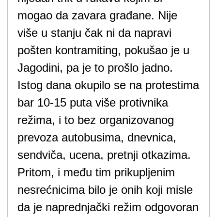
mogao da zavara građane. Nije
više u stanju čak ni da napravi
pošten kontramiting, pokušao je u
Jagodini, pa je to prošlo jadno.
Istog dana okupilo se na protestima
bar 10-15 puta više protivnika
režima, i to bez organizovanog
prevoza autobusima, dnevnica,
sendviča, ucena, pretnji otkazima.
Pritom, i među tim prikupljenim
nesrećnicima bilo je onih koji misle
da je naprednjački režim odgovoran