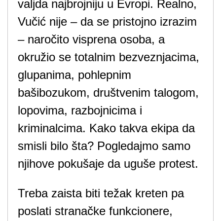
valjda najbrojniju u Evropi. Realno,
Vučić nije – da se pristojno izrazim
– naročito visprena osoba, a
okružio se totalnim bezveznjacima,
glupanima, pohlepnim
bašibozukom, društvenim talogom,
lopovima, razbojnicima i
kriminalcima. Kako takva ekipa da
smisli bilo šta? Pogledajmo samo
njihove pokušaje da uguše protest.
Treba zaista biti težak kreten pa
poslati stranačke funkcionere,