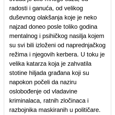
radosti i ganuća, od velikog
duševnog olakšanja koje je neko
najzad doneo posle toliko godina
mentalnog i psihičkog nasilja kojem
su svi bili izloženi od naprednjačkog
režima i njegovih kerbera. U toku je
velika katarza koja je zahvatila
stotine hiljada građana koji su
napokon počeli da naziru
oslobođenje od vladavine
kriminalaca, ratnih zločinaca i
razbojnika maskiranih u političare.