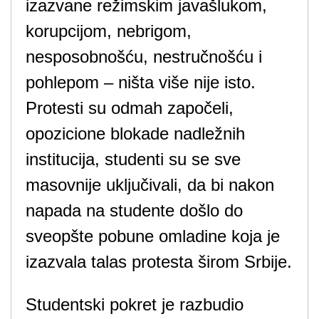
izazvane režimskim javašlukom,
korupcijom, nebrigom,
nesposobnošću, nestručnošću i
pohlepom – ništa više nije isto.
Protesti su odmah započeli,
opozicione blokade nadležnih
institucija, studenti su se sve
masovnije uključivali, da bi nakon
napada na studente došlo do
sveopšte pobune omladine koja je
izazvala talas protesta širom Srbije.
Studentski pokret je razbudio