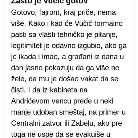
Zašto je Vučić gotov
Gotovo, fajront, kraj priče, nema
više. Kako i kad će Vučić formalno
pasti sa vlasti tehničko je pitanje,
legitimitet je odavno izgubio, ako ga
je ikada i imao, a građani iz dana u
dan jasno pokazuju da ga više ne
žele, da mu je došao vakat da se
čisti. I da iz kabineta na
Andrićevom vencu pređe u neki
manje udoban smeštaj, na primer u
Centralni zatvor ili Zabelu, ako pre
toga ne uspe da se evakuiše u