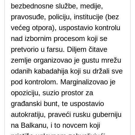
bezbednosne službe, medije,
pravosuđe, policiju, institucije (bez
većeg otpora), uspostavio kontrolu
nad izbornim procesom koji se
pretvorio u farsu. Diljem čitave
zemlje organizovao je gustu mrežu
odanih kabadahija koji su držali sve
pod kontrolom. Marginalizovao je
opoziciju, suzio prostor za
građanski bunt, te uspostavio
autokratiju, praveći rusku guberniju
na Balkanu, i to novcem koji