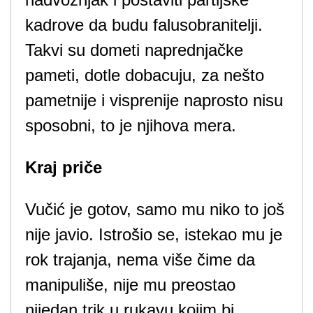
kadrove da budu falusobranitelji.
Takvi su dometi naprednjačke
pameti, dotle dobacuju, za nešto
pametnije i visprenije naprosto nisu
sposobni, to je njihova mera.
Kraj priče
Vučić je gotov, samo mu niko to još
nije javio. Istrošio se, istekao mu je
rok trajanja, nema više čime da
manipuliše, nije mu preostao
nijedan trik u rukavu kojim bi