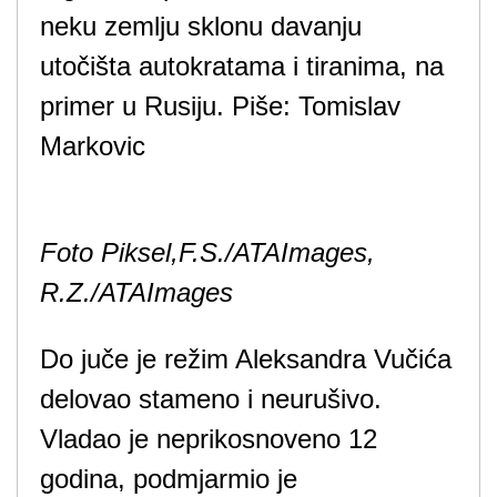
neku zemlju sklonu davanju
utočišta autokratama i tiranima, na
primer u Rusiju.
Piše:
Tomislav
Markovic
Foto Piksel,F.S./ATAImages,
R.Z./ATAImages
Do juče je režim Aleksandra Vučića
delovao stameno i neurušivo.
Vladao je neprikosnoveno 12
godina, podmjarmio je