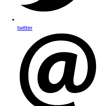
twitter