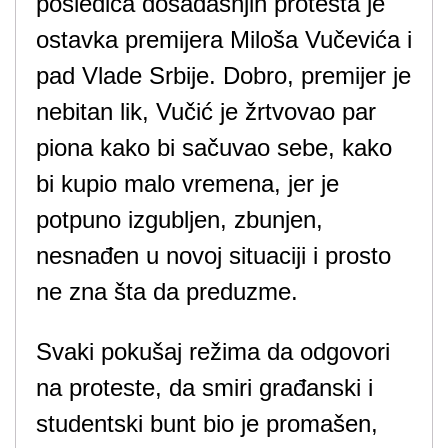
posledica dosadašnjih protesta je
ostavka premijera Miloša Vučevića i
pad Vlade Srbije. Dobro, premijer je
nebitan lik, Vučić je žrtvovao par
piona kako bi sačuvao sebe, kako
bi kupio malo vremena, jer je
potpuno izgubljen, zbunjen,
nesnađen u novoj situaciji i prosto
ne zna šta da preduzme.
Svaki pokušaj režima da odgovori
na proteste, da smiri građanski i
studentski bunt bio je promašen,