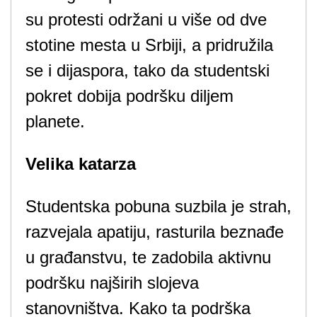
su protesti održani u više od dve
stotine mesta u Srbiji, a pridružila
se i dijaspora, tako da studentski
pokret dobija podršku diljem
planete.
Velika katarza
Studentska pobuna suzbila je strah,
razvejala apatiju, rasturila beznađe
u građanstvu, te zadobila aktivnu
podršku najširih slojeva
stanovništva. Kako ta podrška