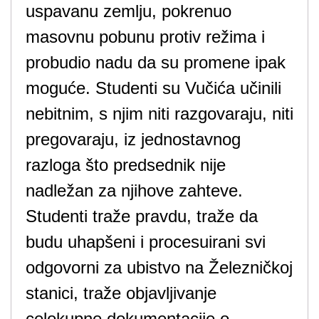
uspavanu zemlju, pokrenuo
masovnu pobunu protiv režima i
probudio nadu da su promene ipak
moguće. Studenti su Vučića učinili
nebitnim, s njim niti razgovaraju, niti
pregovaraju, iz jednostavnog
razloga što predsednik nije
nadležan za njihove zahteve.
Studenti traže pravdu, traže da
budu uhapšeni i procesuirani svi
odgovorni za ubistvo na Železničkoj
stanici, traže objavljivanje
celokupne dokumentacije o