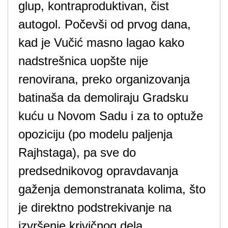
glup, kontraproduktivan, čist
autogol. Počevši od prvog dana,
kad je Vučić masno lagao kako
nadstrešnica uopšte nije
renovirana, preko organizovanja
batinaša da demoliraju Gradsku
kuću u Novom Sadu i za to optuže
opoziciju (po modelu paljenja
Rajhstaga), pa sve do
predsednikovog opravdavanja
gaženja demonstranata kolima, što
je direktno podstrekivanje na
izvršenje krivičnog dela.