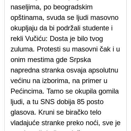
naseljima, po beogradskim
opštinama, svuda se ljudi masovno
okupljaju da bi podržali studente i
rekli Vučiću: Dosta je bilo tvog
zuluma. Protesti su masovni čak i u
onim mestima gde Srpska
napredna stranka osvaja apsolutnu
većinu na izborima, na primer u
Pećincima. Tamo se okupila gomila
ljudi, a tu SNS dobija 85 posto
glasova. Kruni se biračko telo
vladajuće stranke preko noći, sve je