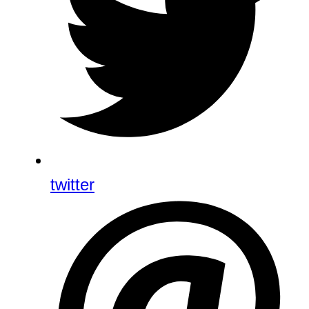
twitter