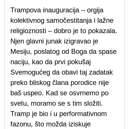
Trampova inauguracija – orgija
kolektivnog samočestitanja i lažne
religioznosti – dobro je to pokazala.
Njen glavni junak izigravao je
Mesiju, poslatog od Boga da spase
naciju, kao da prvi pokušaj
Svemogućeg da obavi taj zadatak
preko bliskog člana porodice nije
baš uspeo. Kad se osvrnemo po
svetu, moramo se s tim složiti.
Tramp je bio i u performativnom
fazonu, što možda iziskuje