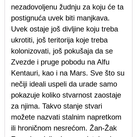
nezadovoljenu žudnju za koju će ta
postignuća uvek biti manjkava.
Uvek ostaje još divljine koju treba
ukrotiti, još teritorija koje treba
kolonizovati, još pokušaja da se
Zvezde i pruge pobodu na Alfu
Kentauri, kao i na Mars. Sve što su
nečiji ideali uspeli da urade samo
pokazuje koliko stvarnost zaostaje
za njima. Takvo stanje stvari
možete nazvati stalnim napretkom
ili hroničnom nesrećom. Žan-Žak