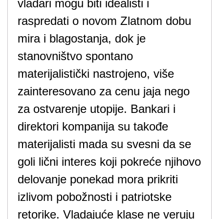
vladari mogu biti idealisti i
raspredati o novom Zlatnom dobu
mira i blagostanja, dok je
stanovništvo spontano
materijalistički nastrojeno, više
zainteresovano za cenu jaja nego
za ostvarenje utopije. Bankari i
direktori kompanija su takođe
materijalisti mada su svesni da se
goli lični interes koji pokreće njihovo
delovanje ponekad mora prikriti
izlivom pobožnosti i patriotske
retorike. Vladajuće klase ne veruju