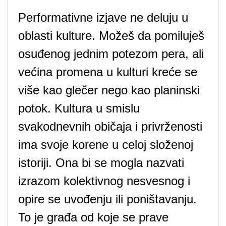
Performativne izjave ne deluju u
oblasti kulture. Možeš da pomiluješ
osuđenog jednim potezom pera, ali
većina promena u kulturi kreće se
više kao glečer nego kao planinski
potok. Kultura u smislu
svakodnevnih običaja i privrženosti
ima svoje korene u celoj složenoj
istoriji. Ona bi se mogla nazvati
izrazom kolektivnog nesvesnog i
opire se uvođenju ili poništavanju.
To je građa od koje se prave