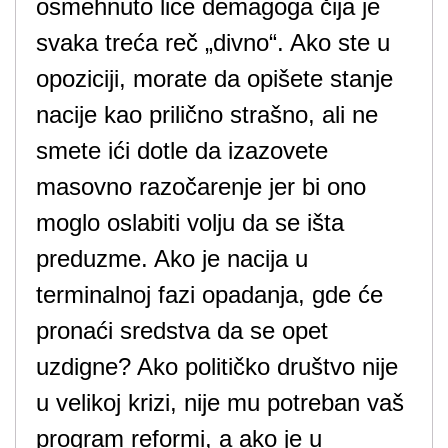
osmehnuto lice demagoga čija je
svaka treća reč „divno“. Ako ste u
opoziciji, morate da opišete stanje
nacije kao prilično strašno, ali ne
smete ići dotle da izazovete
masovno razočarenje jer bi ono
moglo oslabiti volju da se išta
preduzme. Ako je nacija u
terminalnoj fazi opadanja, gde će
pronaći sredstva da se opet
uzdigne? Ako političko društvo nije
u velikoj krizi, nije mu potreban vaš
program reformi, a ako je u