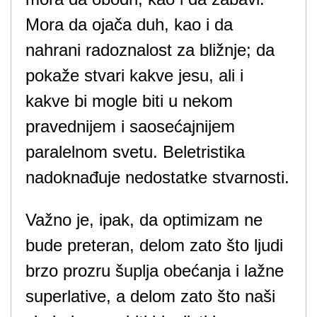
Mora da ojača duh, kao i da
nahrani radoznalost za bližnje; da
pokaže stvari kakve jesu, ali i
kakve bi mogle biti u nekom
pravednijem i saosećajnijem
paralelnom svetu. Beletristika
nadoknađuje nedostatke stvarnosti.
Važno je, ipak, da optimizam ne
bude preteran, delom zato što ljudi
brzo prozru šuplja obećanja i lažne
superlative, a delom zato što naši