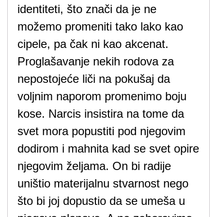
identiteti, što znači da je ne
možemo promeniti tako lako kao
cipele, pa čak ni kao akcenat.
Proglašavanje nekih rodova za
nepostojeće liči na pokušaj da
voljnim naporom promenimo boju
kose. Narcis insistira na tome da
svet mora popustiti pod njegovim
dodirom i mahnita kad se svet opire
njegovim željama. On bi radije
uništio materijalnu stvarnost nego
što bi joj dopustio da se umeša u