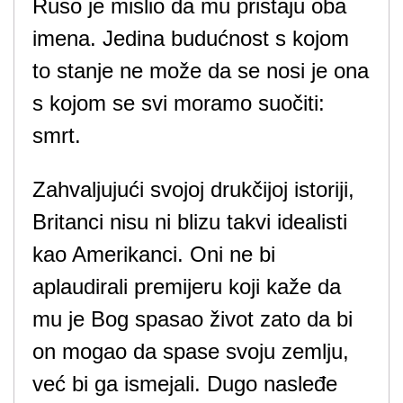
Ruso je mislio da mu pristaju oba
imena. Jedina budućnost s kojom
to stanje ne može da se nosi je ona
s kojom se svi moramo suočiti:
smrt.
Zahvaljujući svojoj drukčijoj istoriji,
Britanci nisu ni blizu takvi idealisti
kao Amerikanci. Oni ne bi
aplaudirali premijeru koji kaže da
mu je Bog spasao život zato da bi
on mogao da spase svoju zemlju,
već bi ga ismejali. Dugo nasleđe