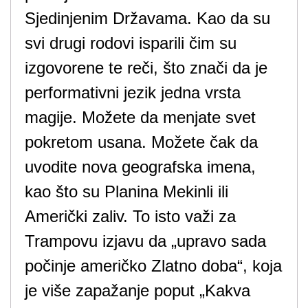
Sjedinjenim Državama. Kao da su
svi drugi rodovi isparili čim su
izgovorene te reči, što znači da je
performativni jezik jedna vrsta
magije. Možete da menjate svet
pokretom usana. Možete čak da
uvodite nova geografska imena,
kao što su Planina Mekinli ili
Američki zaliv. To isto važi za
Trampovu izjavu da „upravo sada
počinje američko Zlatno doba“, koja
je više zapažanje poput „Kakva