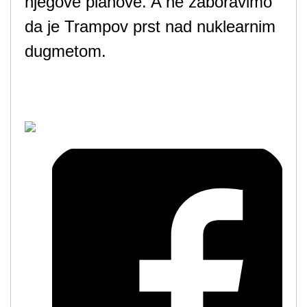
njegove planove. A ne zaboravimo
da je Trampov prst nad nuklearnim
dugmetom.