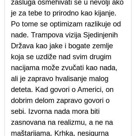
zasluga osmehivati se u nevolji ako
je za tebe to prirodno kao kijanje.
Po tome se optimizam razlikuje od
nade. Trampova vizija Sjedinjenih
Država kao jake i bogate zemlje
koja se uzdiže nad svim drugim
nacijama može zvučati kao nada,
ali je zapravo hvalisanje malog
deteta. Kad govori o Americi, on
dobrim delom zapravo govori o
sebi. Izvorna nada mora biti
zasnovana na realizmu, a ne na
maštarijama. Krhka, nesigurna