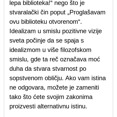
lepa biblioteka!“ nego što je
stvaralački čin poput „Proglašavam
ovu biblioteku otvorenom“.
Idealizam u smislu pozitivne vizije
sveta počinje da se spaja s
idealizmom u više filozofskom
smislu, gde ta reč označava moć
duha da stvara stvarnost po
sopstvenom obličju. Ako vam istina
ne odgovara, možete je zameniti
tako što ćete svojim zakonima
proizvesti alternativnu istinu.