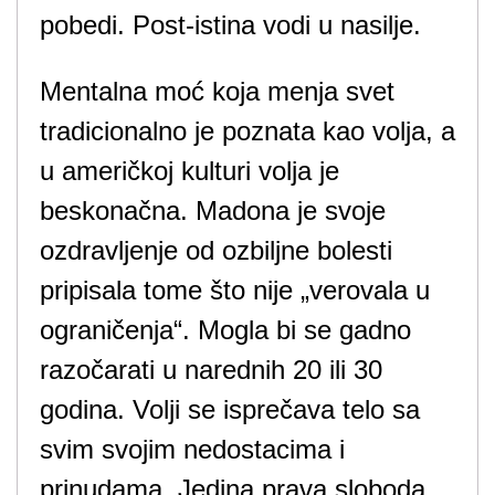
pobedi. Post-istina vodi u nasilje.
Mentalna moć koja menja svet
tradicionalno je poznata kao volja, a
u američkoj kulturi volja je
beskonačna. Madona je svoje
ozdravljenje od ozbiljne bolesti
pripisala tome što nije „verovala u
ograničenja“. Mogla bi se gadno
razočarati u narednih 20 ili 30
godina. Volji se isprečava telo sa
svim svojim nedostacima i
prinudama. Jedina prava sloboda