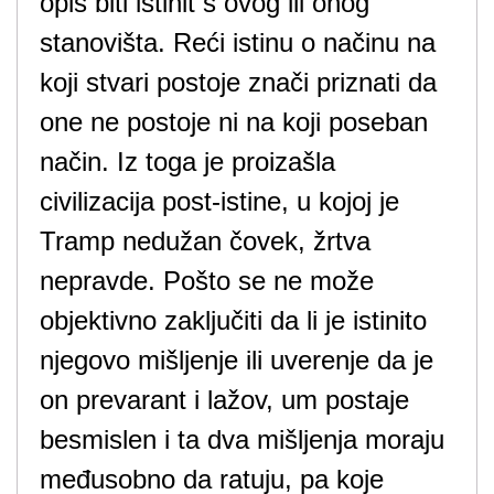
opis biti istinit s ovog ili onog
stanovišta. Reći istinu o načinu na
koji stvari postoje znači priznati da
one ne postoje ni na koji poseban
način. Iz toga je proizašla
civilizacija post-istine, u kojoj je
Tramp nedužan čovek, žrtva
nepravde. Pošto se ne može
objektivno zaključiti da li je istinito
njegovo mišljenje ili uverenje da je
on prevarant i lažov, um postaje
besmislen i ta dva mišljenja moraju
međusobno da ratuju, pa koje