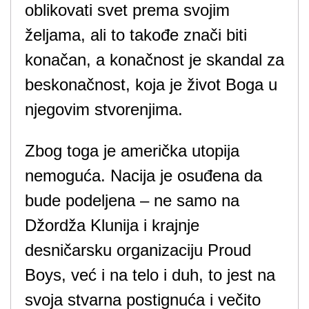
oblikovati svet prema svojim
željama, ali to takođe znači biti
konačan, a konačnost je skandal za
beskonačnost, koja je život Boga u
njegovim stvorenjima.
Zbog toga je američka utopija
nemoguća. Nacija je osuđena da
bude podeljena – ne samo na
Džordža Klunija i krajnje
desničarsku organizaciju Proud
Boys, već i na telo i duh, to jest na
svoja stvarna postignuća i večito