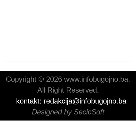
Copyright © 2026 www.infobugojno.ba.
All Right Reserved.
kontakt:
redakcija@infobugojno.ba
Designed by SecicSoft