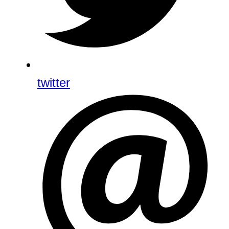
twitter